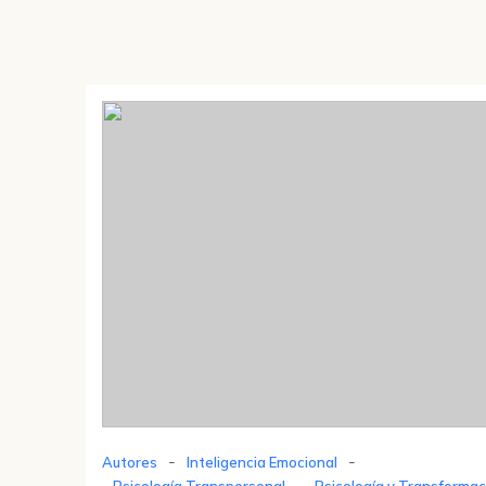
-
-
Autores
Inteligencia Emocional
-
Psicología Transpersonal
Psicología y Transformac