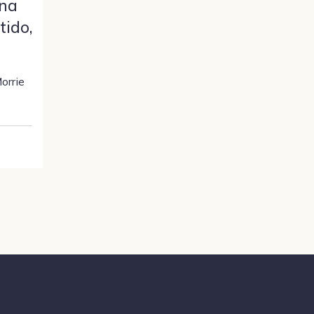
Una
tido,
orrie