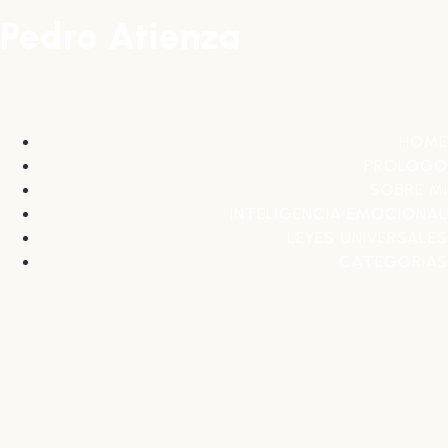
Pedro Atienza
HOME
PRÓLOGO
SOBRE MÍ
INTELIGENCIA EMOCIONAL
LEYES UNIVERSALES
CATEGORÍAS